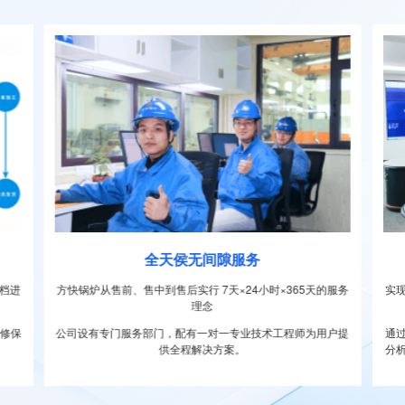
全天侯无间隙服务
档进
方快锅炉从售前、售中到售后实行 7天×24小时×365天的服务
实
理念
维修保
公司设有专门服务部门，配有一对一专业技术工程师为用户提
通
供全程解决方案。
分