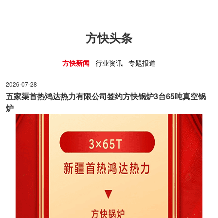
方快头条
方快新闻
行业资讯
专题报道
2026-07-28
2025-03-27
2025-03-27
五家渠首热鸿达热力有限公司签约方快锅炉3台65吨真空锅
方快锅炉亮相
方快助阵比亚
炉
升级