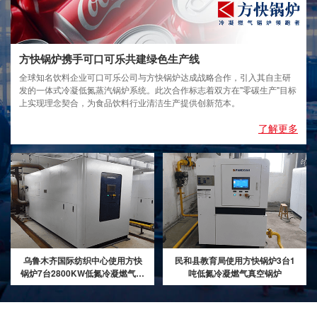
方快锅炉携手可口可乐共建绿色生产线
全球知名饮料企业可口可乐公司与方快锅炉达成战略合作，引入其自主研
发的一体式冷凝低氮蒸汽锅炉系统。此次合作标志着双方在"零碳生产"目标
上实现理念契合，为食品饮料行业清洁生产提供创新范本。
了解更多
乌鲁木齐国际纺织中心使用方快
民和县教育局使用方快锅炉3台1
锅炉7台2800KW低氮冷凝燃气真
吨低氮冷凝燃气真空锅炉
空热水锅炉