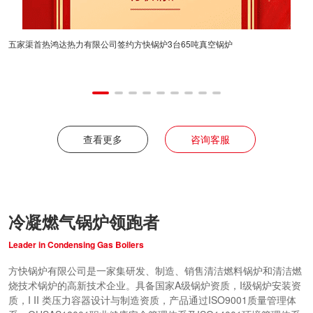
五家渠首热鸿达热力有限公司签约方快锅炉3台65吨真空锅炉
7月14日至17
方快锅炉与比亚迪
足”为主题，携瓦
效清洁热能解决方
位凭借独特的瓦线
烘漆等关键环节，
交流，成为展会现
优势，成为比亚迪
响力。
查看更多
咨询客服
冷凝燃气锅炉领跑者
Leader in Condensing Gas Boilers
方快锅炉有限公司是一家集研发、制造、销售清洁燃料锅炉和清洁燃
烧技术锅炉的高新技术企业。具备国家A级锅炉资质，I级锅炉安装资
质，I II 类压力容器设计与制造资质，产品通过ISO9001质量管理体