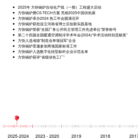
2025年 方快锅炉自动化产线（一期）工程盛大启动
方快锅炉携CS-TECH方案 亮相2025中国供热展
方快锅炉承办2024 热工年会圆满召开
方快锅炉获批设立河南省博士后创新实践基地
方快锅炉荣获“全国厂务公开民主管理工作先进单位”荣誉称号
第二十四届全国暖通空调制冷学术年会(2024)“学术活动特别贡献奖”
方快入选省级“制造业单项冠军”企业
方快锅炉受邀参加两项国家标准工作
方快锅炉入选数字化转型标杆企业示范名单
方快锅炉获评“省级绿色工厂”
2025-2024
2023 - 2020
2019
2018
201