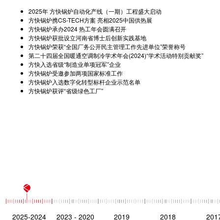
2025年 方快锅炉自动化产线（一期）工程盛大启动
方快锅炉携CS-TECH方案 亮相2025中国供热展
方快锅炉承办2024 热工年会圆满召开
方快锅炉获批设立河南省博士后创新实践基地
方快锅炉荣获“全国厂务公开民主管理工作先进单位”荣誉称号
第二十四届全国暖通空调制冷学术年会(2024)“学术活动特别贡献奖”
方快入选省级“制造业单项冠军”企业
方快锅炉受邀参加两项国家标准工作
方快锅炉入选数字化转型标杆企业示范名单
方快锅炉获评“省级绿色工厂”
2025-2024
2023 - 2020
2019
2018
201