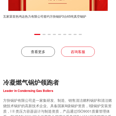
五家渠首热鸿达热力有限公司签约方快锅炉3台65吨真空锅炉
7月14日至17
方快锅炉与比亚迪
足”为主题，携瓦
效清洁热能解决方
位凭借独特的瓦线
烘漆等关键环节，
交流，成为展会现
优势，成为比亚迪
响力。
查看更多
咨询客服
冷凝燃气锅炉领跑者
Leader in Condensing Gas Boilers
方快锅炉有限公司是一家集研发、制造、销售清洁燃料锅炉和清洁燃
烧技术锅炉的高新技术企业。具备国家A级锅炉资质，I级锅炉安装资
质，I II 类压力容器设计与制造资质，产品通过ISO9001质量管理体