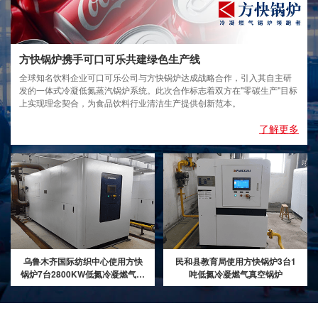
方快锅炉携手可口可乐共建绿色生产线
全球知名饮料企业可口可乐公司与方快锅炉达成战略合作，引入其自主研
发的一体式冷凝低氮蒸汽锅炉系统。此次合作标志着双方在"零碳生产"目标
上实现理念契合，为食品饮料行业清洁生产提供创新范本。
了解更多
乌鲁木齐国际纺织中心使用方快
民和县教育局使用方快锅炉3台1
锅炉7台2800KW低氮冷凝燃气真
吨低氮冷凝燃气真空锅炉
空热水锅炉