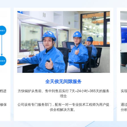
全天侯无间隙服务
档进
方快锅炉从售前、售中到售后实行 7天×24小时×365天的服务
实
理念
维修保
公司设有专门服务部门，配有一对一专业技术工程师为用户提
通
供全程解决方案。
分