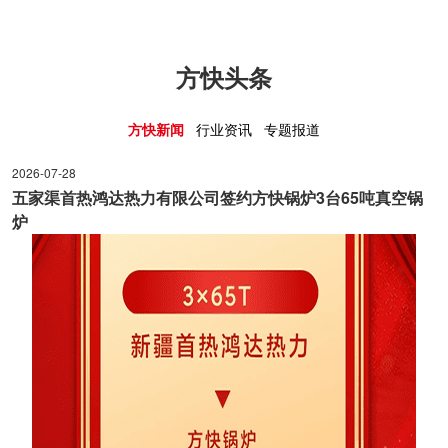
方快头条
方快新闻
行业资讯
专题报道
2026-07-28
2025-03-27
2025-03-27
五家渠首热鸿达热力有限公司签约方快锅炉3台65吨真空锅
方快锅炉亮相
方快助阵比亚
炉
升级