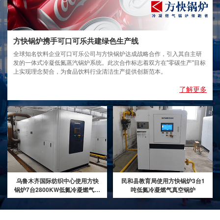
方快锅炉携手可口可乐共建绿色生产线
全球知名饮料企业可口可乐公司与方快锅炉达成战略合作，引入其自主研
发的一体式冷凝低氮蒸汽锅炉系统。此次合作标志着双方在"零碳生产"目标
上实现理念契合，为食品饮料行业清洁生产提供创新范本。
了解更多
乌鲁木齐国际纺织中心使用方快
民和县教育局使用方快锅炉3台1
锅炉7台2800KW低氮冷凝燃气真
吨低氮冷凝燃气真空锅炉
空热水锅炉