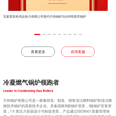
五家渠首热鸿达热力有限公司签约方快锅炉3台65吨真空锅炉
7月14日至17
方快锅炉与比亚迪
足”为主题，携瓦
效清洁热能解决方
位凭借独特的瓦线
烘漆等关键环节，
交流，成为展会现
优势，成为比亚迪
响力。
查看更多
咨询客服
冷凝燃气锅炉领跑者
Leader in Condensing Gas Boilers
方快锅炉有限公司是一家集研发、制造、销售清洁燃料锅炉和清洁燃
烧技术锅炉的高新技术企业。具备国家A级锅炉资质，I级锅炉安装资
质，I II 类压力容器设计与制造资质，产品通过ISO9001质量管理体