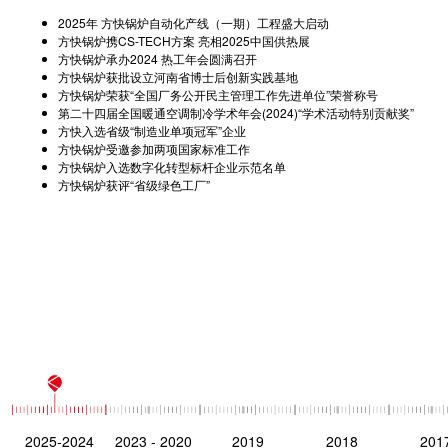
2025年 方快锅炉自动化产线（一期）工程盛大启动
方快锅炉携CS-TECH方案 亮相2025中国供热展
方快锅炉承办2024 热工年会圆满召开
方快锅炉获批设立河南省博士后创新实践基地
方快锅炉荣获“全国厂务公开民主管理工作先进单位”荣誉称号
第二十四届全国暖通空调制冷学术年会(2024)“学术活动特别贡献奖”
方快入选省级“制造业单项冠军”企业
方快锅炉受邀参加两项国家标准工作
方快锅炉入选数字化转型标杆企业示范名单
方快锅炉获评“省级绿色工厂”
2025-2024
2023 - 2020
2019
2018
201