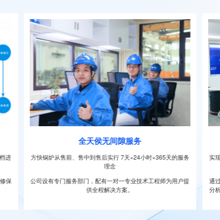
全天侯无间隙服务
档进
方快锅炉从售前、售中到售后实行 7天×24小时×365天的服务
实
理念
维修保
公司设有专门服务部门，配有一对一专业技术工程师为用户提
通
供全程解决方案。
分