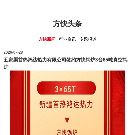
方快头条
方快新闻
行业资讯
专题报道
2026-07-28
2025-03-27
2025-03-27
五家渠首热鸿达热力有限公司签约方快锅炉3台65吨真空锅
方快锅炉亮相
方快助阵比亚
炉
升级